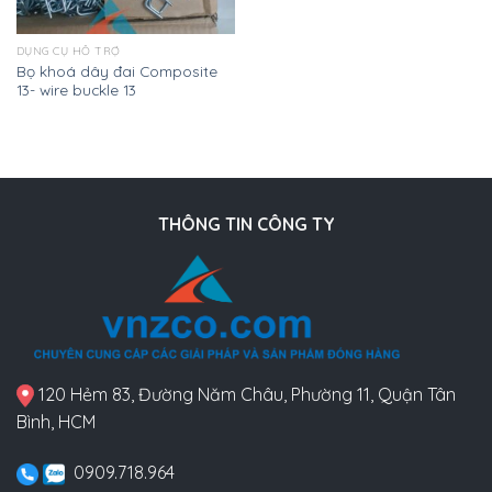
DỤNG CỤ HỖ TRỢ
Bọ khoá dây đai Composite
13- wire buckle 13
THÔNG TIN CÔNG TY
120 Hẻm 83, Đường Năm Châu, Phường 11, Quận Tân
Bình, HCM
0909.718.964