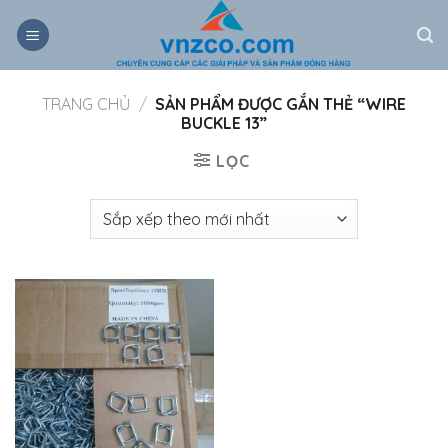
Bỏ
qua
nội
dung
TRANG CHỦ
/
SẢN PHẨM ĐƯỢC GẮN THẺ “WIRE
BUCKLE 13”
LỌC