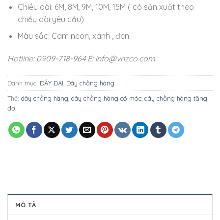
Chiều dài: 6M, 8M, 9M, 10M, 15M ( có sản xuất theo
chiều dài yêu cầu)
Màu sắc: Cam neon, xanh , đen
Hotline: 0909-718-964
E: info@vnzco.com
Danh mục:
DÂY ĐAI
,
Dây chằng hàng
Thẻ:
dây chằng hàng
,
dây chằng hàng có móc
,
dây chằng hàng tăng
đơ
MÔ TẢ