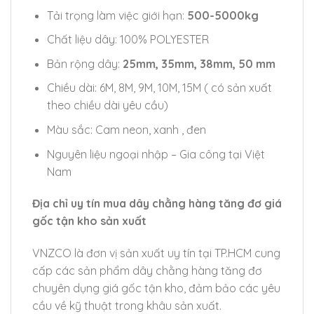
Tải trọng làm việc giới hạn:
500-5000kg
Chất liệu dây: 100% POLYESTER
Bản rộng dây:
25mm, 35mm, 38mm, 50 mm
Chiều dài: 6M, 8M, 9M, 10M, 15M ( có sản xuất
theo chiều dài yêu cầu)
Màu sắc: Cam neon, xanh , đen
Nguyên liệu ngoại nhập – Gia công tại Việt
Nam
Địa chỉ uy tín mua dây chằng hàng tăng đơ giá
gốc tận kho sản xuất
VNZCO là đơn vị sản xuất uy tín tại TP.HCM cung
cấp các sản phẩm dây chằng hàng tăng đơ
chuyên dụng giá gốc tận kho, đảm bảo các yêu
cầu về kỹ thuật trong khâu sản xuất.