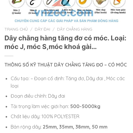
TRANG CHỦ
/
DÂY ĐAI
/
DÂY CHẰNG HÀNG
Dây chằng hàng tăng đơ có móc. Loại:
móc J, móc S,móc khoá gài…
THÔNG SỐ KỸ THUẬT DÂY CHẰNG TĂNG ĐƠ – CÓ MÓC
Cấu tạo: – Đoạn cố định: Tăng đơ, Dây đai , Móc các
loại
Đoạn điều chỉnh: Dây đai
Tải trọng làm việc giới hạn:
500-5000kg
Chất liệu dây: 100% POLYESTER
Bản rộng dây:
25mm, 35mm, 38mm, 50 mm