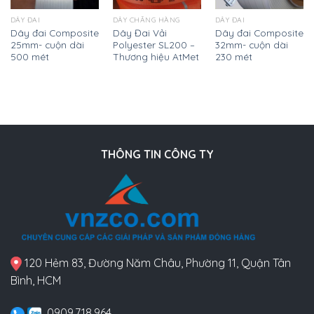
DÂY ĐAI
DÂY CHẰNG HÀNG
DÂY ĐAI
Dây đai Composite
Dây Đai Vải
Dây đai Composite
25mm- cuộn dài
Polyester SL200 –
32mm- cuộn dài
500 mét
Thương hiệu AtMet
230 mét
THÔNG TIN CÔNG TY
120 Hẻm 83, Đường Năm Châu, Phường 11, Quận Tân
Bình, HCM
0909.718.964