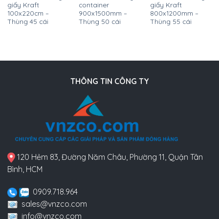
giấy Kraft
container
giấy Kraft
100x220cm –
900x1500mm –
800x1200mm –
Thùng 45 cái
Thùng 50 cái
Thùng 55 cái
THÔNG TIN CÔNG TY
120 Hẻm 83, Đường Năm Châu, Phường 11, Quận Tân
Bình, HCM
0909.718.964
sales@vnzco.com
info@vnzco.com