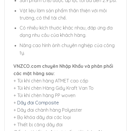
Sản phẩm chịu được áp lực tối đa đến 2.9 psi.
Vật liệu làm sản phẩm thân thiện với môi
trường, có thể tái chế.
Có nhiều kích thước khác nhau, đáp ứng đa
dạng nhu cầu của khách hàng.
Nâng cao hình ảnh chuyên nghiệp của công
ty.
VNZCO.com chuyên Nhập Khẩu và phân phối
các mặt hàng sau:
+ Túi khí chèn hàng ATMET cao cấp
+ Túi khí chèn Hàng Giấy Kraft Van To
+ Túi khí chèn hàng PP woven
+
Dây đai Composite
+ Dây đai chành hàng Polyester
+ Bọ khóa dây đai các loại
+ Thiết bị căng dây đai