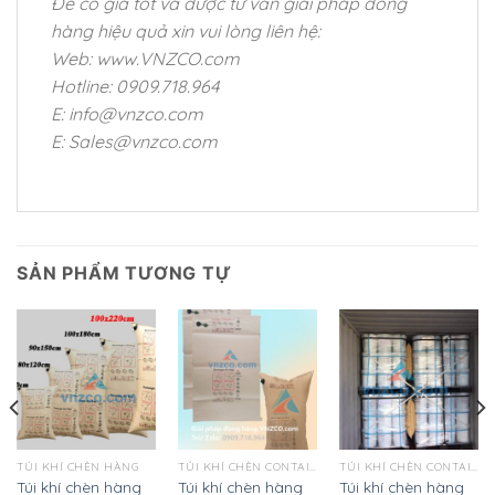
Để có giá tốt và được tư vấn giải pháp đóng
hàng hiệu quả xin vui lòng liên hệ:
Web: www.VNZCO.com
Hotline: 0909.718.964
E: info@vnzco.com
E: Sales@vnzco.com
SẢN PHẨM TƯƠNG TỰ
TÚI KHÍ CHÈN HÀNG
TÚI KHÍ CHÈN CONTAINER
TÚI KHÍ CHÈN CONTAINER
Túi khí chèn hàng
Túi khí chèn hàng
Túi khí chèn hàng