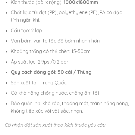
Kích thước (dài x rộng):
1000x1800mm
Chất liệu: túi dệt (PP), polyethylene (PE), PA có đặc
tính ngăn khí.
Cấu tạo: 2 lớp
Van bơm: van to tốc độ bơm nhanh hơn
Khoảng trống có thể chèn: 15-50cm
Áp suất lực: 2.9psi/0.2 bar
Quy cách đóng gói: 50 cái / Thùng
Sản xuất tại : Trung Quốc
Có khả năng chống nước, chống ẩm tốt.
Bảo quản: nơi khô ráo, thoáng mát, tránh nắng nóng,
không tiếp xúc với vật sắc, nhọn.
Có nhận đặt sản xuất theo kích thước yêu cầu