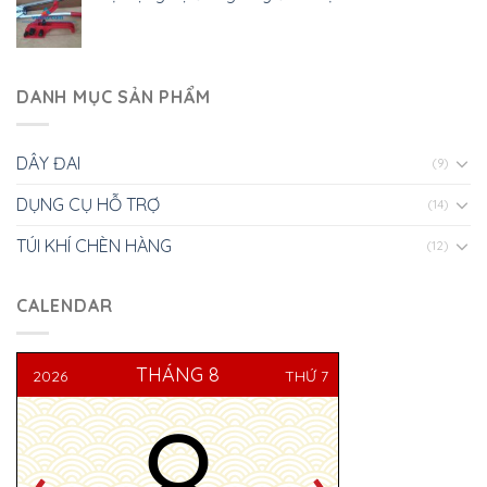
DANH MỤC SẢN PHẨM
DÂY ĐAI
(9)
DỤNG CỤ HỖ TRỢ
(14)
TÚI KHÍ CHÈN HÀNG
(12)
CALENDAR
THÁNG 8
2026
THỨ 7
8