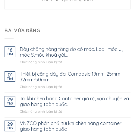
BÀI VỪA ĐĂNG
Dây chằng hàng tăng đơ có móc. Loại: móc J,
16
Th4
móc S,móc khoá gài…
ở
Chức năng bình luận bị tắt
Dây
chằng
Thiết bị căng dây đai Composie 19mm-25mm-
01
hàng
Th4
32mm-50mm
tăng
ở
Chức năng bình luận bị tắt
đơ
Thiết
có
bị
Túi khí chèn hàng Container giá rẻ, vận chuyển và
móc.
29
căng
Loại:
Th3
giao hàng toàn quốc.
dây
móc
ở
Chức năng bình luận bị tắt
đai
J,
Túi
Composie
móc
khí
VNZCO phân phối túi khí chèn hàng container
19mm-
29
S,móc
chèn
25mm-
Th3
giao hàng toàn quốc
khoá
hàng
32mm-
gài…