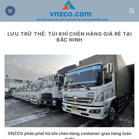
Bỏ
qua
nội
dung
LƯU TRỮ THẺ:
TÚI KHÍ CHÈN HÀNG GIÁ RẺ TẠI
BẮC NINH
VNZCO phân phối túi khí chèn hàng container giao hàng toàn
quốc