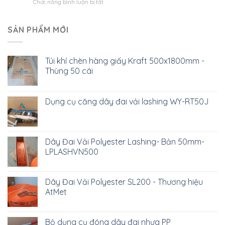
ở
Chức năng bình luận bị tắt
Container
50mm
VNZCO
giá
phân
rẻ,
phối
SẢN PHẨM MỚI
vận
túi
chuyển
khí
và
chèn
giao
Túi khí chèn hàng giấy Kraft 500x1800mm -
hàng
hàng
Thùng 50 cái
container
toàn
giao
quốc.
hàng
toàn
Dụng cụ căng dây đai vải lashing WY-RT50J
quốc
Dây Đai Vải Polyester Lashing- Bản 50mm-
LPLASHVN500
Dây Đai Vải Polyester SL200 - Thương hiệu
AtMet
Bộ dụng cụ đóng dây đai nhựa PP