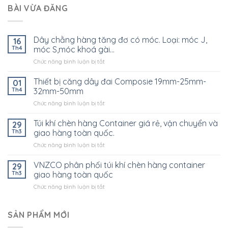
BÀI VỪA ĐĂNG
Dây chằng hàng tăng đơ có móc. Loại: móc J,
16
Th4
móc S,móc khoá gài…
ở
Chức năng bình luận bị tắt
Dây
chằng
Thiết bị căng dây đai Composie 19mm-25mm-
01
hàng
Th4
32mm-50mm
tăng
ở
Chức năng bình luận bị tắt
đơ
Thiết
có
bị
Túi khí chèn hàng Container giá rẻ, vận chuyển và
móc.
29
căng
Loại:
Th3
giao hàng toàn quốc.
dây
móc
ở
Chức năng bình luận bị tắt
đai
J,
Túi
Composie
móc
khí
VNZCO phân phối túi khí chèn hàng container
19mm-
29
S,móc
chèn
25mm-
Th3
giao hàng toàn quốc
khoá
hàng
32mm-
gài…
ở
Chức năng bình luận bị tắt
Container
50mm
VNZCO
giá
phân
rẻ,
phối
SẢN PHẨM MỚI
vận
túi
chuyển