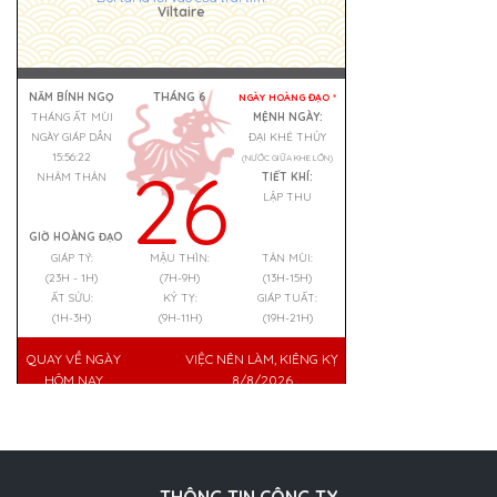
Viltaire
THÁNG 6
NĂM BÍNH NGỌ
NGÀY HOÀNG ĐẠO *
THÁNG ẤT MÙI
MỆNH NGÀY:
NGÀY GIÁP DẦN
ĐẠI KHÊ THỦY
15:56:23
(NƯỚC GIỮA KHE LỚN)
26
NHÂM THÂN
TIẾT KHÍ:
LẬP THU
GIỜ HOÀNG ĐẠO
GIÁP TÝ:
MẬU THÌN:
TÂN MÙI:
(23H - 1H)
(7H-9H)
(13H-15H)
ẤT SỬU:
KỶ TỴ:
GIÁP TUẤT:
(1H-3H)
(9H-11H)
(19H-21H)
QUAY VỀ NGÀY
VIỆC NÊN LÀM, KIÊNG KỴ
HÔM NAY
8/8/2026