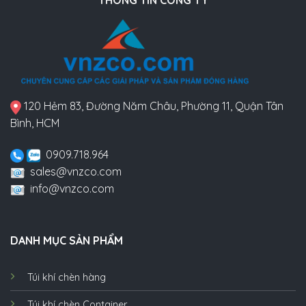
THÔNG TIN CÔNG TY
120 Hẻm 83, Đường Năm Châu, Phường 11, Quận Tân
Bình, HCM
0909.718.964
sales@vnzco.com
info@vnzco.com
DANH MỤC SẢN PHẨM
Túi khí chèn hàng
Túi khí chèn Container