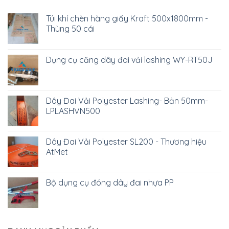
khí
và
chèn
giao
Túi khí chèn hàng giấy Kraft 500x1800mm -
hàng
hàng
Thùng 50 cái
container
toàn
giao
quốc.
hàng
toàn
Dụng cụ căng dây đai vải lashing WY-RT50J
quốc
Dây Đai Vải Polyester Lashing- Bản 50mm-
LPLASHVN500
Dây Đai Vải Polyester SL200 - Thương hiệu
AtMet
Bộ dụng cụ đóng dây đai nhựa PP