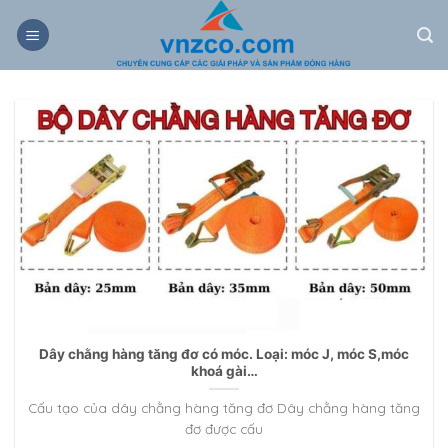
Bỏ
qua
nội
dung
Dây chằng hàng tăng đơ có móc. Loại: móc J, móc S,móc
khoá gài…
Cấu tạo của dây chằng hàng tăng đơ Dây chằng hàng tăng
đơ được cấu