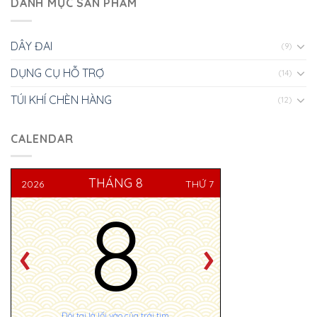
DANH MỤC SẢN PHẨM
DÂY ĐAI
(9)
DỤNG CỤ HỖ TRỢ
(14)
TÚI KHÍ CHÈN HÀNG
(12)
CALENDAR
THÁNG 8
2026
THỨ 7
8
Đôi tai là lối vào của trái tim.