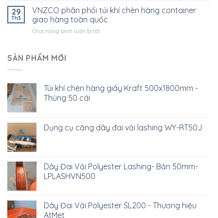
Composie
móc
khí
VNZCO phân phối túi khí chèn hàng container
19mm-
29
S,móc
chèn
25mm-
Th3
giao hàng toàn quốc
khoá
hàng
32mm-
gài…
ở
Chức năng bình luận bị tắt
Container
50mm
VNZCO
giá
phân
rẻ,
phối
SẢN PHẨM MỚI
vận
túi
chuyển
khí
và
chèn
giao
Túi khí chèn hàng giấy Kraft 500x1800mm -
hàng
hàng
Thùng 50 cái
container
toàn
giao
quốc.
hàng
toàn
Dụng cụ căng dây đai vải lashing WY-RT50J
quốc
Dây Đai Vải Polyester Lashing- Bản 50mm-
LPLASHVN500
Dây Đai Vải Polyester SL200 - Thương hiệu
AtMet