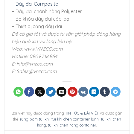
+
Dây đai Composite
+ Dây đai chành hàng Polyester
+ Bọ khóa dây đai các loại
+ Thiết bị căng dây đai
Để có giá tốt và được tư vấn giải pháp đóng hàng
hiệu quả xin vui lòng liên hệ:
Web: www.VNZCO.com
Hotline: 0909.718.964
E: info@vnzco.com
E: Sales@vnzco.com
Bài viết này được đăng trong
TIN TỨC & BÀI VIẾT
và được gắn
thẻ
súng bơm túi khí
,
túi khí chèn container lạnh
,
Túi khí chèn
hàng
,
túi khí chèn hàng container
.