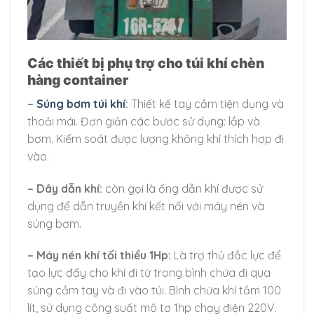
Các thiết bị phụ trợ cho túi khí chèn
hàng container
–
Súng bơm túi khí
:
Thiết kế tay cầm tiện dụng và
thoải mái. Đơn giản các bước sử dụng: lắp và
bơm. Kiểm soát được lượng không khí thích hợp đi
vào.
– Dây dẫn khí:
còn gọi là ống dẫn khí được sử
dụng để dẫn truyền khí kết nối với máy nén và
súng bơm.
– Máy nén khí tối thiểu 1Hp:
Là trợ thủ đắc lực để
tạo lực đẩy cho khí đi từ trong bình chứa đi qua
súng cầm tay và đi vào túi. Bình chứa khí tầm 100
lít, sử dụng công suất mô tơ 1hp chạy điện 220V.