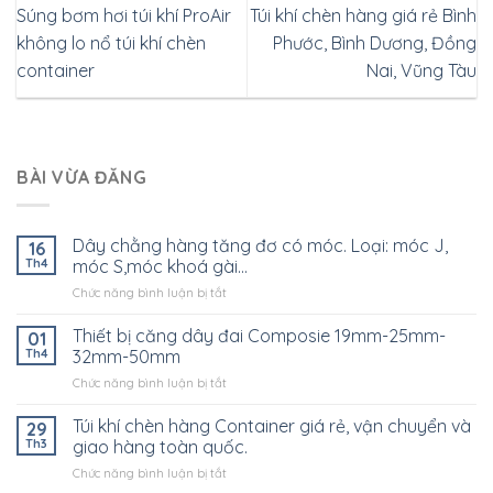
Súng bơm hơi túi khí ProAir
Túi khí chèn hàng giá rẻ Bình
không lo nổ túi khí chèn
Phước, Bình Dương, Đồng
container
Nai, Vũng Tàu
BÀI VỪA ĐĂNG
Dây chằng hàng tăng đơ có móc. Loại: móc J,
16
Th4
móc S,móc khoá gài…
ở
Chức năng bình luận bị tắt
Dây
chằng
Thiết bị căng dây đai Composie 19mm-25mm-
01
hàng
Th4
32mm-50mm
tăng
ở
Chức năng bình luận bị tắt
đơ
Thiết
có
bị
Túi khí chèn hàng Container giá rẻ, vận chuyển và
móc.
29
căng
Loại:
Th3
giao hàng toàn quốc.
dây
móc
ở
Chức năng bình luận bị tắt
đai
J,
Túi