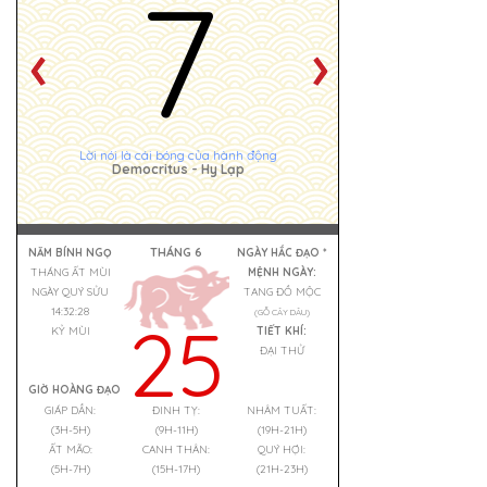
7
Lời nói là cái bóng của hành động
Democritus - Hy Lạp
THÁNG 6
NĂM BÍNH NGỌ
NGÀY HẮC ĐẠO *
THÁNG ẤT MÙI
MỆNH NGÀY:
NGÀY QUÝ SỬU
TANG ĐỒ MỘC
14:32:29
(GỖ CÂY DÂU)
25
KỶ MÙI
TIẾT KHÍ:
ĐẠI THỬ
GIỜ HOÀNG ĐẠO
GIÁP DẦN:
ĐINH TỴ:
NHÂM TUẤT:
(3H-5H)
(9H-11H)
(19H-21H)
ẤT MÃO:
CANH THÂN:
QUÝ HỢI:
(5H-7H)
(15H-17H)
(21H-23H)