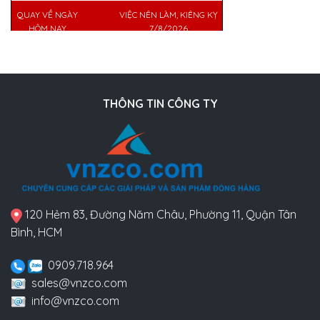
QUAY VỀ NGÀY
VIỆC NÊN LÀM, KIÊNG KỴ
HÔM NAY
7/8/2026
THÔNG TIN CÔNG TY
120 Hẻm 83, Đường Năm Châu, Phường 11, Quận Tân
Bình, HCM
0909.718.964
sales@vnzco.com
info@vnzco.com