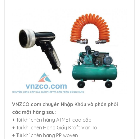
VNZCO.com chuyên Nhập Khẩu và phân phối
các mặt hàng sau:
+ Túi khí chèn hàng ATMET cao cấp
+ Túi khí chèn Hàng Giấy Kraft Van To
+ Túi khí chèn hàng PP woven