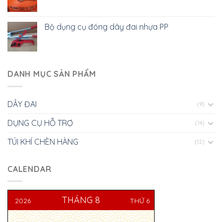
Bộ dụng cụ đóng dây đai nhựa PP
DANH MỤC SẢN PHẨM
DÂY ĐAI
(9)
DỤNG CỤ HỖ TRỢ
(14)
TÚI KHÍ CHÈN HÀNG
(12)
CALENDAR
THÁNG 8
2026
THỨ 6